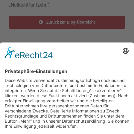
„Nullachtfünfzehn“.
Zurück zur Blog-Übersicht
Teilen Sie diesen Artikel!
Facebook
X
Reddit
LinkedIn
WhatsApp
Tumblr
Pinterest
Vk
E-
Mail