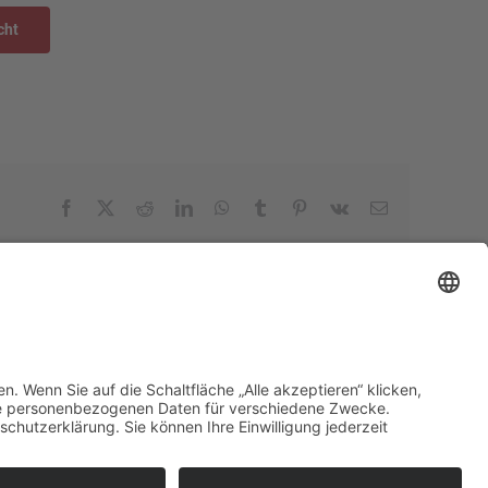
cht
Facebook
X
Reddit
LinkedIn
WhatsApp
Tumblr
Pinterest
Vk
E-
Mail