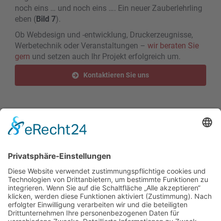
noch eins … und noch eins …. Ein neuer Zauberlehrling
eben (
Bild 7
).
Ob Webdesign und -entwicklung, Druckerzeugnisse,
Werbetechnik oder Veranstaltungen –
wir beraten Sie
gern
und setzen auch Ihr Projekt erfolgreich um.
Kontaktieren Sie uns
Teilen Sie diesen Artikel!
Facebook
X
Reddit
LinkedIn
WhatsApp
Tumblr
Pinterest
Vk
E-
Mail