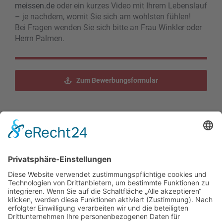
meissen.de
oder ein kurzes Video mit Ihrem Lebenslauf
– je nachdem, womit Sie sich am wohlsten fühlen!
Bei Fragen wenden Sie sich bitte an Frau Winkler oder
Herrn Palmen.
Zum Bewerbungsformular
Teilen Sie dieses Jobangebot!
Facebook
X
Reddit
LinkedIn
WhatsApp
Tumblr
Pinterest
Vk
E-
Mail