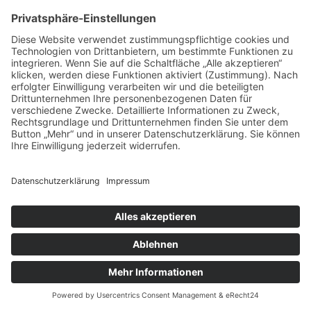
Impressum
|
Datenschutz
|
Downloads
|
AGB
Copyright
2026 Satztechnik Meißen GmbH