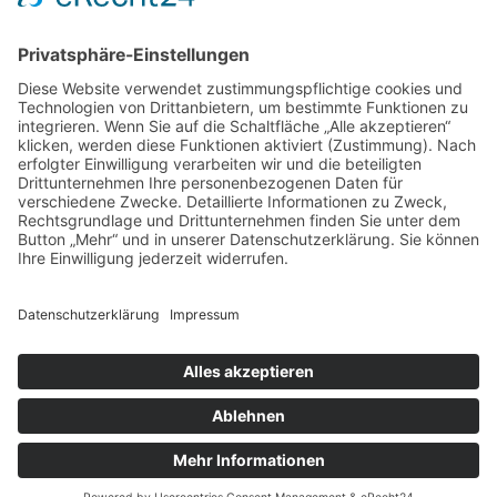
Projekt-Übersicht
Impressum
|
Datenschutz
|
Downloads
|
AGB
Copyright
2026 Satztechnik Meißen GmbH